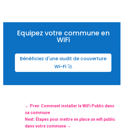
Equipez votre commune en
WiFi
Bénéficiez d'une audit de couverture
Wi-Fi 🚀
←
Prev: Comment installer le WiFi Public dans
sa commune
Next: Étapes pour mettre en place un wifi public
dans votre commune
→